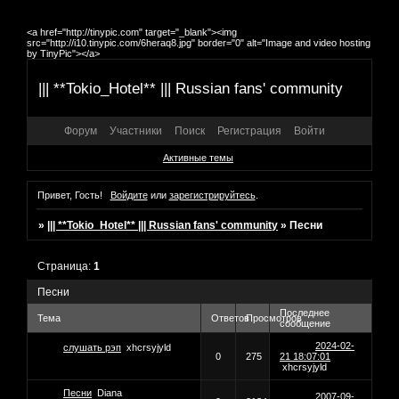
<a href="http://tinypic.com" target="_blank"><img
src="http://i10.tinypic.com/6heraq8.jpg" border="0" alt="Image and video hosting
by TinyPic"></a>
||| **Tokio_Hotel** ||| Russian fans' community
Форум
Участники
Поиск
Регистрация
Войти
Активные темы
Привет, Гость!
Войдите
или
зарегистрируйтесь
.
»
||| **Tokio_Hotel** ||| Russian fans' community
»
Песни
Страница:
1
Песни
Последнее
Тема
Ответов
Просмотров
сообщение
2024-02-
слушать рэп
xhcrsyjyld
0
275
21 18:07:01
xhcrsyjyld
Песни
Diana
2007-09-