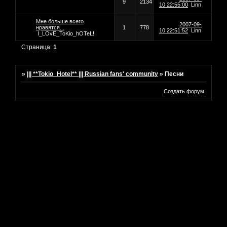
9
2134
10 22:55:00
Linn
Мне больше всего
2007-09-
нравятся...
1
778
10 22:51:52
Linn
I_LOvE_ToKio_hOTeL!
Страница:
1
»
||| **Tokio_Hotel** ||| Russian fans' community
»
Песни
Создать форум
.